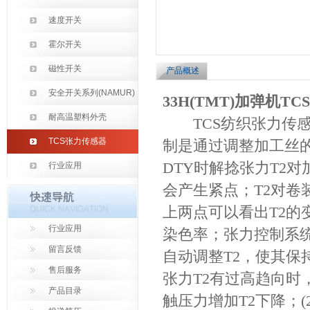
速度开关
霍尔开关
磁性开关
产品概述
安全开关系列(NAMUR)
33H(TMT)加弹机
耐高温塑料外壳
TCS纺织张力传感
TCS张力传感器
制是通过调整加工丝的
DTY时解捻张力T2
行业应用
会产生紧点；T2对卷
上两点可以看出T2的
行业应用
染色率；张力控制系
留言反馈
自动调整T2，使其保
售后服务
张力T2有过高趋向时
产品目录
触压力增加T2下降；